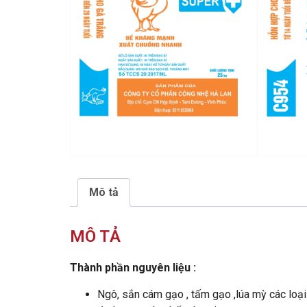
Mô tả
MÔ TẢ
Thành phần nguyên liệu :
Ngô, sắn cám gạo , tấm gạo ,lúa mỳ các loại k