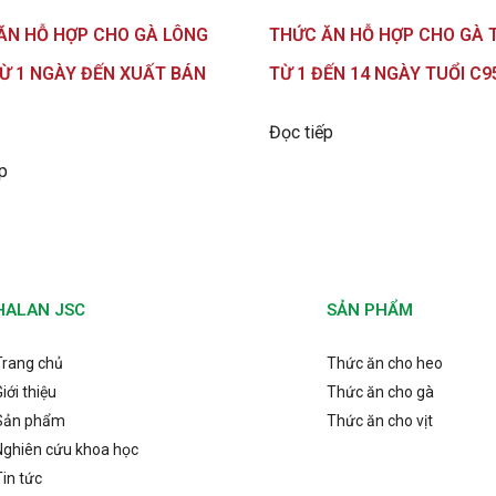
ĂN HỖ HỢP CHO GÀ LÔNG
THỨC ĂN HỖ HỢP CHO GÀ 
Ừ 1 NGÀY ĐẾN XUẤT BÁN
TỪ 1 ĐẾN 14 NGÀY TUỔI C9
Đọc tiếp
p
HALAN JSC
SẢN PHẨM
Trang chủ
Thức ăn cho heo
iới thiệu
Thức ăn cho gà
Sản phẩm
Thức ăn cho vịt
Nghiên cứu khoa học
Tin tức