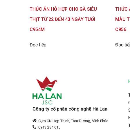
THỨC ĂN HỖ HỢP CHO GÀ SIÊU
THỨC 
THỊT TỪ 22 ĐẾN 43 NGÀY TUỔI
MÀU T
C954M
C956
Đọc tiếp
Đọc tiế
G
Công ty cổ phần công nghệ Hà Lan
Cụm CN Hợp Thịnh, Tam Dương, Vĩnh Phúc
0913 284 615