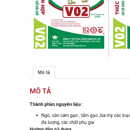
Mô tả
MÔ TẢ
Thành phần nguyên liệu :
Ngô, sắn cám gạo , tấm gạo ,lúa mỳ các loại k
đa lượng, các chất phụ gia
Hướng dẫn sử dụng