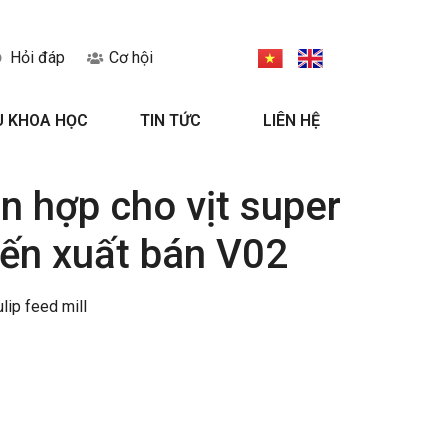
Hỏi đáp
Cơ hội
U KHOA HỌC
TIN TỨC
LIÊN HỆ
n hợp cho vịt super
đến xuất bán V02
ulip feed mill