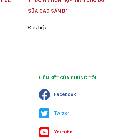
T ĐẺ
THỨC ĂN HỖN HỢP TINH CHO BÒ
SỮA CAO SẢN B1
Đọc tiếp
LIÊN KẾT CỦA CHÚNG TÔI
Facebook
Twitter
Youtube