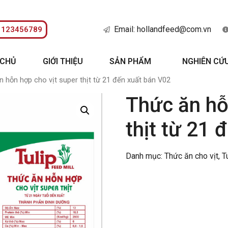
Email: hollandfeed@com.vn
: 123456789
 CHỦ
GIỚI THIỆU
SẢN PHẨM
NGHIÊN CỨ
 hỗn hợp cho vịt super thịt từ 21 đến xuất bán V02
Thức ăn hỗ
thịt từ 21 
Danh mục:
Thức ăn cho vịt
,
T