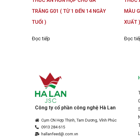
THỨC ĂN HỖN HỢP CHO GÀ
THỨC 
TRẮNG G01 ( TỪ 1 ĐẾN 14 NGÀY
MÀU G0
TUỔI )
XUẤT 
Đọc tiếp
Đọc tiế
G
Công ty cổ phần công nghệ Hà Lan
Cụm CN Hợp Thịnh, Tam Dương, Vĩnh Phúc
0913 284 615
hallanfeed@.com.vn