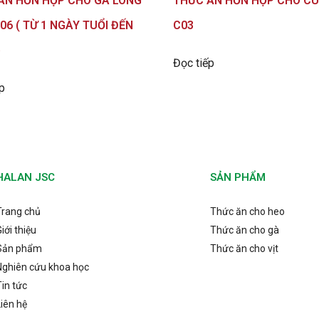
ĂN HỖN HỢP CHO GÀ LÔNG
THỨC ĂN HỖN HỢP CHO CÚ
6 ( TỪ 1 NGÀY TUỔI ĐẾN
C03
)
Đọc tiếp
p
HALAN JSC
SẢN PHẨM
Trang chủ
Thức ăn cho heo
iới thiệu
Thức ăn cho gà
Sản phẩm
Thức ăn cho vịt
Nghiên cứu khoa học
Tin tức
Liên hệ